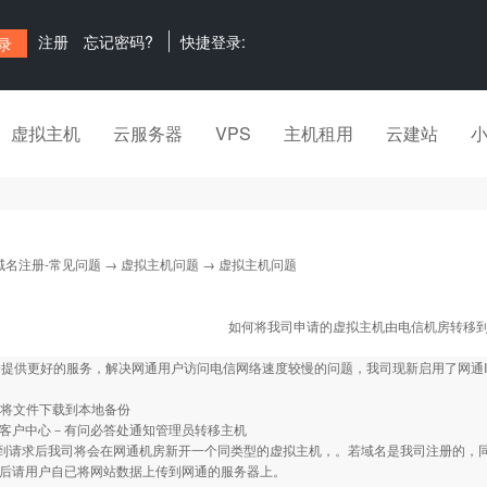
注册
忘记密码?
快捷登录:
虚拟主机
云服务器
VPS
主机租用
云建站
域名注册-常见问题
→
虚拟主机问题
→ 虚拟主机问题
如何将我司申请的虚拟主机由电信机房转移
提供更好的服务，解决网通用户访问电信网络速度较慢的问题，我司现新启用了网通I
：
ftp将文件下载到本地备份
客户中心－有问必答处通知管理员转移主机
请求后我司将会在网通机房新开一个同类型的虚拟主机，。若域名是我司注册的，
毕后请用户自已将网站数据上传到网通的服务器上。