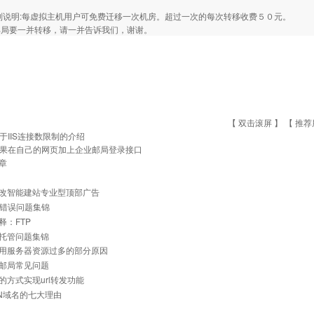
. 特别说明:每虚拟主机用户可免费迁移一次机房。超过一次的每次转移收费５０元。
邮局要一并转移，请一并告诉我们，谢谢。
【 双击滚屏 】 【
推荐
于IIS连接数限制的介绍
果在自己的网页加上企业邮局登录接口
章
改智能建站专业型顶部广告
常见错误问题集锦
释：FTP
托管问题集锦
用服务器资源过多的部分原因
邮局常见问题
的方式实现url转发功能
N域名的七大理由