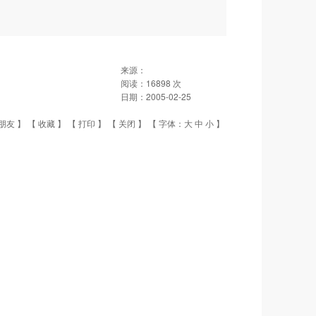
来源：
阅读：
16898
次
日期：
2005-02-25
朋友
】 【
收藏
】 【
打印
】 【
关闭
】 【 字体：
大
中
小
】