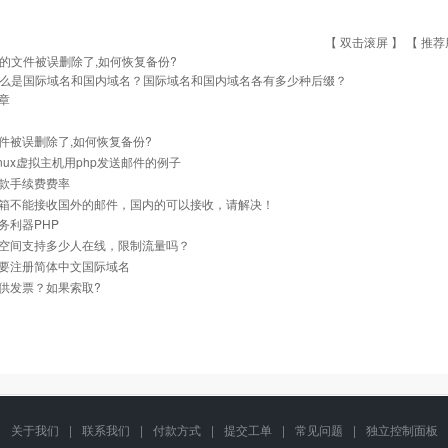
【 双击滚屏 】 【
推荐
的文件被误删除了,如何恢复备份?
么是国际域名和国内域名？国际域名和国内域名各有多少种后缀？
章
件被误删除了,如何恢复备份?
inux虚拟主机用php发送邮件的例子
款手续费费率
箱不能接收国外的邮件，国内的可以接收，请解决！
务利器PHP
空间支持多少人在线，限制流量吗？
要注册简体中文国际域名
供发票？如果索取?
关于我们
|
联系我们
|
付款方式
|
提交工单
|
常见问题
|
独立控制面板