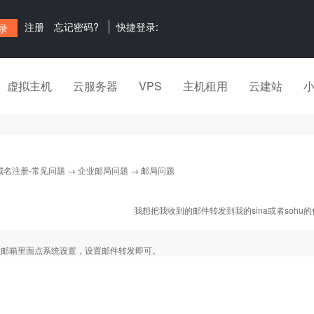
注册
忘记密码?
快捷登录:
虚拟主机
云服务器
VPS
主机租用
云建站
域名注册-常见问题
→
企业邮局问题
→ 邮局问题
我想把我收到的邮件转发到我的sina或者sohu
业邮箱里面点系统设置，设置邮件转发即可。