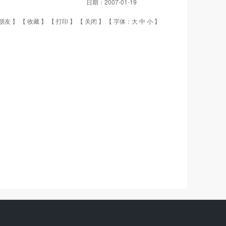
日期：
2007-01-19
朋友
】 【
收藏
】 【
打印
】 【
关闭
】 【 字体：
大
中
小
】