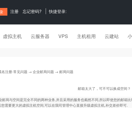
注册
忘记密码?
快捷登录:
虚拟主机
云服务器
VPS
主机租用
云建站
域名注册-常见问题
→
企业邮局问题
→ 邮局问题
邮箱太大了，可不可以换成空间？
邮局与空间是完全不同的两种业务,并且采用的服务也截然不同,所以即使您的邮箱比较
您需要更大的虚拟主机空间,可以在我司管理中心直接升级虚拟主机,补交差价即可.