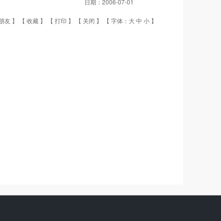
日期：
2006-07-01
朋友
】 【
收藏
】 【
打印
】 【
关闭
】 【 字体：
大
中
小
】