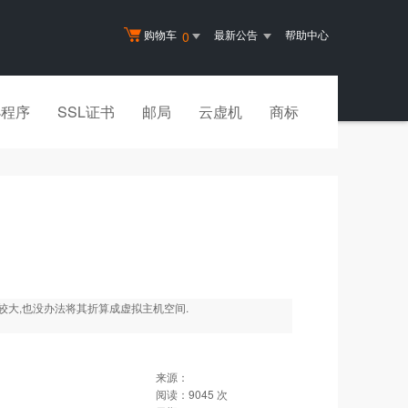
购物车
最新公告
帮助中心
0
小程序
SSL证书
邮局
云虚机
商标
大,也没办法将其折算成虚拟主机空间.
来源：
阅读：
9045
次