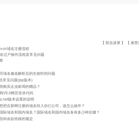
【 双击滚屏 】 【
推荐
ov.cn域名注册流程
名过户操作流程及常见问题
章
司域名修改解析后的生效时间问题
主机常见问题(jsp版本)
得购买企业邮局的赠品？
局V5.0网页登录代码
p.net版本设置的说明
想把在新网注册的域名转入你们公司，该怎么操作？
国际域名和国内域名？国际域名和国内域名各有多少种后缀？
员间余款转移的规定