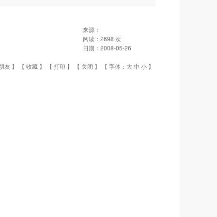
来源：
阅读：
2698
次
日期：
2008-05-26
朋友
】 【
收藏
】 【
打印
】 【
关闭
】 【 字体：
大
中
小
】