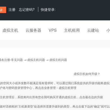
注册
忘记密码?
快捷登录:
虚拟主机
云服务器
VPS
主机租用
云建站
域名注册-常见问题
→
虚拟主机问题
→ 虚拟主机问题
虚拟主机如何升级？
机的空间大小或并发数不能满足现有需求时，可以通过我们系统提供的升级功能将虚拟
用户名与密码登录管理中心，再点击业务管理－虚拟主机管理
拟主机管理后，系统将列出所有您在我司购买开通的虚拟主机，点击最右边的升级
升级对话棋框的“主机新类型”处选择所需要升级到的类型，再点击最下边的“确定”就可