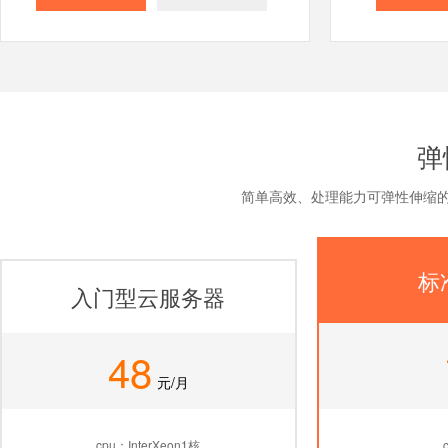
弹
简单高效、处理能力可弹性伸缩的
标
入门型云服务器
48
元/月
cpu：InterXeon1核