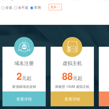
全选
全不选
常用
更多>>
域名注册
虚拟主机
2
88
元起
元起
新顶级域名促销
体验型 150M 虚拟主机
查看详情
查看详情