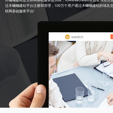
过木蛐蛐建站平台注册和管理，100万个用户通过木蛐蛐建站的域名
联网基础服务平台!