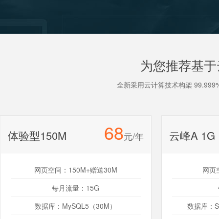
为您推荐基于
全新采用云计算技术构架 99.9
68
体验型150M
云峰A 1G
元/年
网页空间：150M+赠送30M
网页
每月流量：15G
数据库：MySQL5（30M）
数据库：SQ